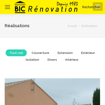
Rechercher
Search:
Réalisations
Vous êtes ici :
Accueil
Réalisations
Tout voir
Couverture
Extension
Extérieur
Isolation
Divers
Intérieur