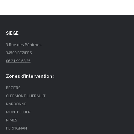
Rénovation appartement haussmannien dans
le biterrois
Intérieur
,
Isolation
Rénovation appartement de standing type haussmannien dans
le biterrois