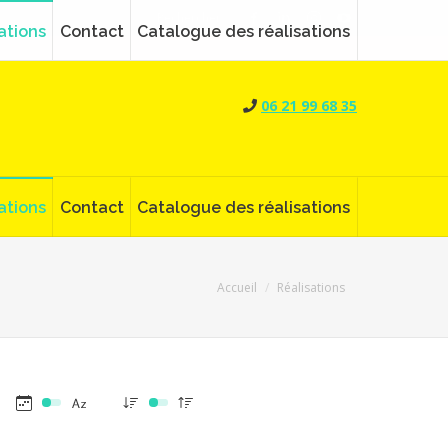
Search:
Rechercher
Facebook
LinkedIn
Instagram
YouTube
ations
Contact
Catalogue des réalisations
page
page
page
page
opens
opens
opens
opens
06 21 99 68 35
in
in
in
in
new
new
new
new
window
window
window
window
ations
Contact
Catalogue des réalisations
Vous êtes ici :
Accueil
Réalisations