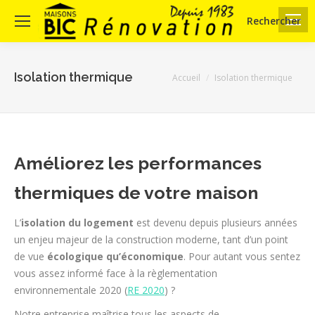
Rechercher
Search:
Isolation thermique
Vous êtes ici :
Accueil
Isolation thermique
Améliorez les performances
thermiques de votre maison
L’
isolation du logement
est devenu depuis plusieurs années
un enjeu majeur de la construction moderne, tant d’un point
de vue
écologique qu’économique
. Pour autant vous sentez
vous assez informé face à la règlementation
environnementale 2020 (
RE 2020
) ?
Notre entreprise maîtrise tous les aspects de