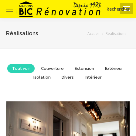
Rechercher
Search:
Réalisations
Vous êtes ici :
Accueil
Réalisations
Tout voir
Couverture
Extension
Extérieur
Isolation
Divers
Intérieur