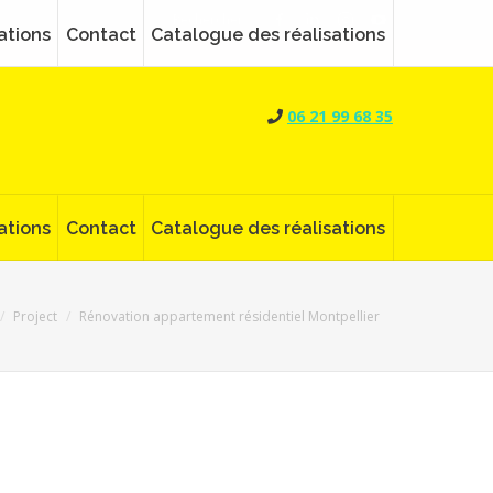
Search:
Rechercher
Facebook
LinkedIn
Instagram
YouTube
ations
Contact
Catalogue des réalisations
page
page
page
page
opens
opens
opens
opens
06 21 99 68 35
in
in
in
in
new
new
new
new
window
window
window
window
ations
Contact
Catalogue des réalisations
ici :
Project
Rénovation appartement résidentiel Montpellier