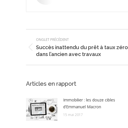
Navigation
ONGLET PRÉCÉDENT
de
Succès inattendu du prêt à taux zéro
Onglet
dans l’ancien avec travaux
précédent
commentaire
Articles en rapport
Immobilier : les douze cibles
d’Emmanuel Macron
15 mai 2017