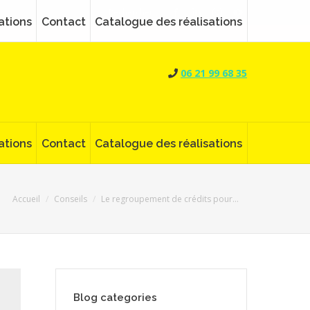
Search:
Rechercher
Facebook
LinkedIn
Instagram
YouTube
ations
Contact
Catalogue des réalisations
page
page
page
page
opens
opens
opens
opens
06 21 99 68 35
in
in
in
in
new
new
new
new
window
window
window
window
ations
Contact
Catalogue des réalisations
Vous êtes ici :
Accueil
Conseils
Le regroupement de crédits pour…
Blog categories